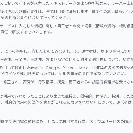
スにおいて利用者が入力したテキストデータおよび解析結果を、サーバー上
密保持および管理責任は、全て利用者に帰属します。機密性の高い情報、個
自身の判断と責任において行ってください。
サービスに入力した情報に関して第三者との間で紛争（情報の漏洩、権利侵
と責任で解決するものとします。
）
り、以下の事項に同意したものとみなされます。運営者は、以下の事項につい
正確性、完全性、最新性、および特定の目的に対する適合性について、いか
用いて修正した表現が、Google、Yahoo!、Meta、LINE等の各種広告
イドラインや運用基準については、利用者自身の責任で確認してください。
て修正された表現が、行政指導、摘発、第三者からの損害賠償請求を受けな
は利用できなかったことにより生じた直接的、間接的、付随的、特別、また
少、社会的信用の失墜等を含むがこれらに限定されない）について、運営者は
的機関や専門家の監修済み」と偽って利用する行為、および本サービスの解析