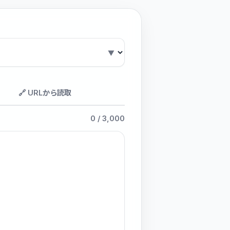
🔗 URLから読取
0
/ 3,000